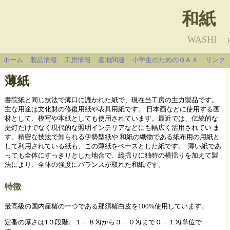
和紙
WASHI
ホーム
製品情報
工房情報
産地関連
小学生のためのＱ＆Ａ
リンク
薄紙
書院紙と同じ技法で薄口に漉かれた紙で、現在当工房の主力製品です。
主な用途は文化財の修復用紙や表具用紙です。 日本画などに使用する画
材として、模写や本紙としても使用されています。最近では、伝統的な
提灯だけでなく現代的な照明インテリアなどにも幅広く活用されてい ま
す。精密な技法で知られる伊勢型紙や 和紙の織物である紙布用の用紙と
して利用されている紙も、この薄紙をベースとした紙です。
薄い紙であ
っても全体にすっきりとした地合で、縦揺りに独特の横揺りを加えて製
法により、全体の強度にバランスが取れた和紙です。
特徴
最高級の国内産楮の一つである那須楮白皮を100%使用しています。
定番の厚さは1３段階。１．８匁から３．０匁まで０．１匁単位で