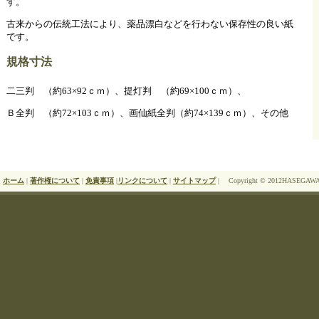
す。
古来からの伝統工法により、薬品漂白などを行わない保存性の良い紙
です。
規格寸法
二三判 （約63×92ｃｍ）、提灯判 （約69×100ｃｍ）、
Ｂ全判 （約72×103ｃｍ）、画仙紙全判（約74×139ｃｍ）、その他
ホーム
|
著作権について
|
免責事項
|
リンクについて
|
サイトマップ
|
Copyright © 2012HASEGAWA 