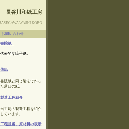
長谷川和紙工房
HASEGAWA WASHI KOBO
お問い合わせ
書院紙
代表的な障子紙。
薄紙
書院紙と同じ製法で作っ
た薄口の紙。
製造工程紹介
当工房の製造工程を紹介
しています。
工程担当、原材料の表示