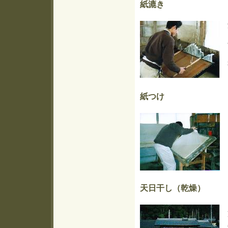
紙漉き
紙つけ
天日干し（乾燥）