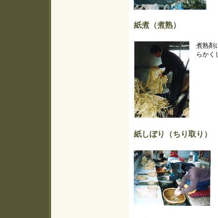
紙煮（煮熟）
煮熟剤
らかく
紙しぼり（ちり取り）