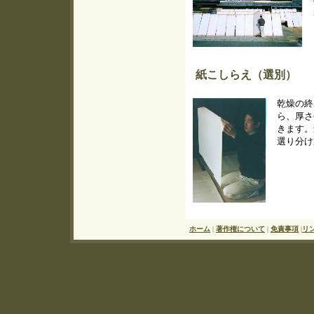
紙こしらえ（選別）
乾燥の終
ら、厚さ
きます。
選り分
ホーム
|
著作権について
|
免責事項
|
リ