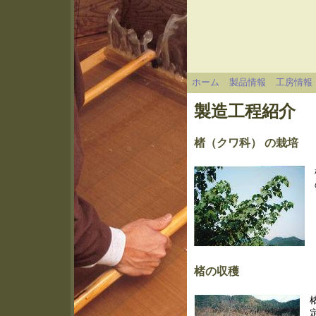
ホーム
製品情報
工房情報
製造工程
紹介
楮（クワ科）
の栽培
楮の収穫