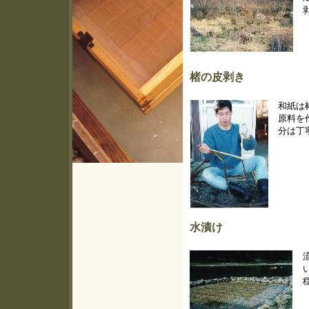
楮の皮剥き
和紙は
原料を
分は丁
水漬け