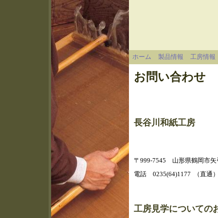
ホーム
製品情報
工房情報
お問い合わせ
長谷川和紙工房
〒999-7545 山形県鶴岡市矢
電話 0235(64)1177 （直
工房見学についての